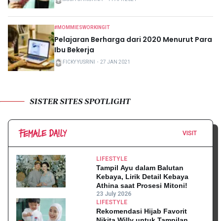
#MOMMIESWORKINGIT
Pelajaran Berharga dari 2020 Menurut Para
Ibu Bekerja
FICKY YUSRINI
・
27 JAN 2021
SISTER SITES SPOTLIGHT
VISIT
LIFESTYLE
Tampil Ayu dalam Balutan
Kebaya, Lirik Detail Kebaya
Athina saat Prosesi Mitoni!
23 July 2026
LIFESTYLE
Rekomendasi Hijab Favorit
Nikita Willy untuk Tampilan