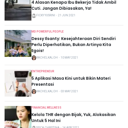
4 Alasan Kenapa Ibu Bekerja Tidak Ambil
Cuti. Jangan Dibiasakan, Ya!
FICKY YUSRINI
・
21 JUN 2021
MD POWERFUL PEOPLE
Dessy Ilsanty: Kesejahteraan Diri Sendiri
Perlu Diperhatikan, Bukan Artinya Kita
Egois!
RACHELKALOH
・
10 MAY 2021
ENTREPRENEUR
5 Aplikasi Masa Kini untuk Bikin Materi
Presentasi
RACHELKALOH
・
03 MAY 2021
FINANCIAL WELLNESS
Kelola THR dengan Bijak, Yuk, Alokasikan
Untuk 5 Hal Ini
SISCA CHRISTINA
・
14 APR 2021