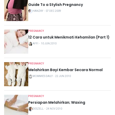
Guide To a Stylish Pregnancy
HANZKY
・
07 DEC 2009
PREGNANCY
12 Cara untuk Menikmati Kehamilan (Part 1)
AFFI
・
10 JUN 2010
PREGNANCY
Melahirkan Bayi Kembar Secara Normal
MOMMIES DAILY
・
22 JUN 2010
PREGNANCY
Persiapan Melahirkan; Waxing
DESZELL
・
24 NOV 2010