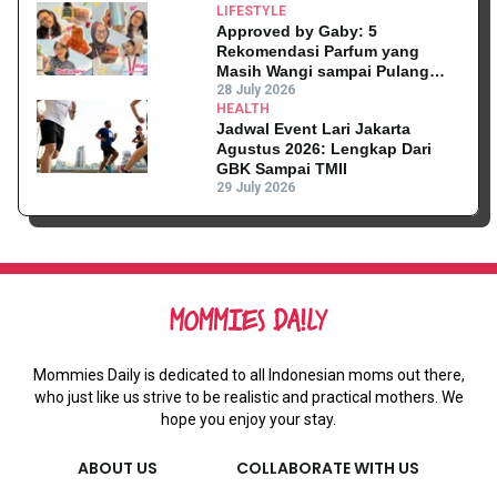
LIFESTYLE
Approved by Gaby: 5
Rekomendasi Parfum yang
Masih Wangi sampai Pulang
Kantor
28 July 2026
HEALTH
Jadwal Event Lari Jakarta
Agustus 2026: Lengkap Dari
GBK Sampai TMII
29 July 2026
Mommies Daily is dedicated to all Indonesian moms out there,
who just like us strive to be realistic and practical mothers. We
hope you enjoy your stay.
ABOUT US
COLLABORATE WITH US