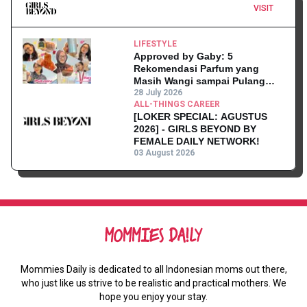
VISIT
LIFESTYLE
Approved by Gaby: 5
Rekomendasi Parfum yang
Masih Wangi sampai Pulang
Kantor
28 July 2026
ALL-THINGS CAREER
[LOKER SPECIAL: AGUSTUS
2026] - GIRLS BEYOND BY
FEMALE DAILY NETWORK!
03 August 2026
Mommies Daily is dedicated to all Indonesian moms out there,
who just like us strive to be realistic and practical mothers. We
hope you enjoy your stay.