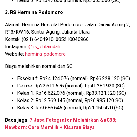
Kelas 3: Rp4.347.800 (normal), Rp5.533.600 (SC)
3. RS Hermina Podomoro
Alamat:
Hermina Hospital Podomoro, Jalan Danau Agung 2,
RT.3/RW.16, Sunter Agung,
Jakarta Utara
Kontak: (021) 6404910, 085210040966
Instagram:
@rs_dutaindah
Website:
hermina-podomoro
Biaya melahirkan normal dan SC
Eksekutif: Rp24.124.076 (normal), Rp46.228.120 (SC)
Deluxe: Rp22.611.576 (normal), Rp41.281.920 (SC)
Kelas 1: Rp16.622.076 (normal), Rp33.121.320 (SC)
Kelas 2: Rp12.769.145 (normal, Rp26.985.120 SC)
Kelas 3: Rp9.686.645 (normal), Rp21.150.420 (SC)
Baca juga:
7 Jasa Fotografer Melahirkan &#038;
Newborn: Cara Memilih + Kisaran Biaya