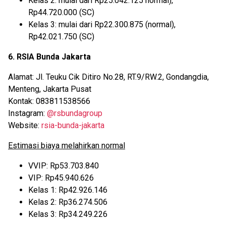
Kelas 2: mulai dari Rp25.042.125 normal),
Rp44.720.000 (SC)
Kelas 3: mulai dari Rp22.300.875 (normal),
Rp42.021.750 (SC)
6. RSIA Bunda Jakarta
Alamat: Jl. Teuku Cik Ditiro No.28, RT.9/RW.2, Gondangdia,
Menteng, Jakarta Pusat
Kontak: 083811538566
Instagram:
@rsbundagroup
Website:
rsia-bunda-jakarta
Estimasi biaya melahirkan normal
VVIP: Rp53.703.840
VIP: Rp45.940.626
Kelas 1: Rp42.926.146
Kelas 2: Rp36.274.506
Kelas 3: Rp34.249.226