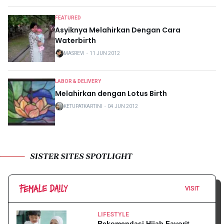
FEATURED
Asyiknya Melahirkan Dengan Cara
Waterbirth
MASREVI
・
11 JUN 2012
LABOR & DELIVERY
Melahirkan dengan Lotus Birth
KETUPATKARTINI
・
04 JUN 2012
SISTER SITES SPOTLIGHT
VISIT
LIFESTYLE
Rekomendasi Hijab Favorit