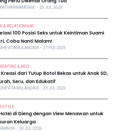
ng Perlu Dikenali Orang Tua
KATHARINAMENGE
・20 JUL 2026
X & RELATIONSHIP
riasi 100 Posisi Seks untuk Keintiman Suami
tri, Coba Nanti Malam!
DHEVITAWULANDARI
・27 FEB 2025
RENTING & KIDS
 Kreasi dari Tutup Botol Bekas untuk Anak SD,
rah, Seru, dan Edukatif
DHEVITAWULANDARI
・23 JUL 2026
FESTYLE
Hotel di Dieng dengan View Menawan untuk
buran Keluarga
FANNYA
・30 JUL 2026