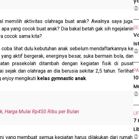
ya
 memilih aktivitas olahraga buat anak? Awalnya saya juga.
SE
 apa yang cocok buat anak? Dia bakal betah gak sih ngejalanin
Va
ya cocok sama kita?
Is
ta coba lihat dulu kebutuhan anak sebelum mendaftarkannya ke
i yang aktif bergerak, energinya besar, suka bermain bola, dan
atan prasekolah ditambah dengan kegiatan fisik di pusat
ai sejak dan olahraga an dia berusia sekitar 2,5 tahun. Terlihat
PA
10
ng
enjoy
mengikuti
kelas
gymnastic
anak
.
Mu
, Harga Mulai Rp450 Ribu per Bulan
LI
7 
Li
emi yang membuat semua kegiatan harus dilakukan dari rumah.