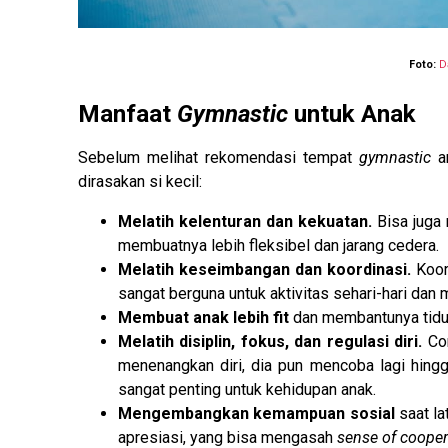
Foto:
D
Manfaat
Gymnastic
untuk Anak
Sebelum melihat rekomendasi tempat
gymnastic
an
dirasakan si kecil:
Melatih kelenturan dan kekuatan.
Bisa juga
membuatnya lebih fleksibel dan jarang cedera.
Melatih keseimbangan dan koordinasi.
Koor
sangat berguna untuk aktivitas sehari-hari dan
Membuat anak lebih fit
dan membantunya tidur
Melatih disiplin, fokus, dan regulasi diri.
Co
menenangkan diri, dia pun mencoba lagi hing
sangat penting untuk kehidupan anak.
Mengembangkan kemampuan sosial
saat la
apresiasi, yang bisa mengasah
sense of coope