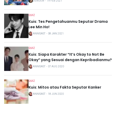
DEWDEW
・
19 FEB 2021
QUIZ
Kuis: Tes Pengetahuanmu Seputar Drama
Lee Min Ho!
ANNISAST
・
08 JAN 2021
QUIZ
Kuis: Siapa Karakter “It’s Okay to Not Be
Okay” yang Sesuai dengan Kepribadianmu?
ANNISAST
・
07 AUG 2020
QUIZ
Kuis: Mitos atau Fakta Seputar Kanker
ANNISAST
・
18 JUN 2020