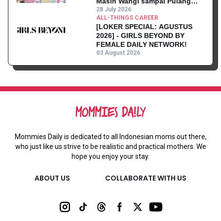
Masih Wangi sampai Pulang
Kantor
28 July 2026
ALL-THINGS CAREER
[LOKER SPECIAL: AGUSTUS
2026] - GIRLS BEYOND BY
FEMALE DAILY NETWORK!
03 August 2026
Mommies Daily is dedicated to all Indonesian moms out there,
who just like us strive to be realistic and practical mothers. We
hope you enjoy your stay.
ABOUT US
COLLABORATE WITH US