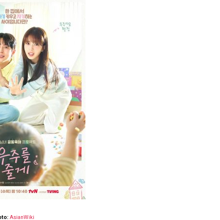
oto:
AsianWiki