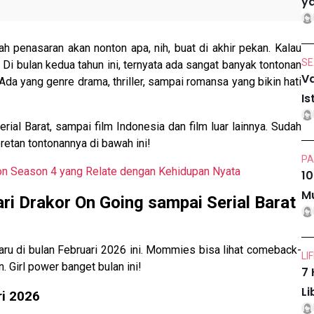
ya
 penasaran akan nonton apa, nih, buat di akhir pekan. Kalau
SE
Di bulan kedua tahun ini, ternyata ada sangat banyak tontonan
Va
 Ada yang genre drama, thriller, sampai romansa yang bikin hati
Is
ial Barat, sampai film Indonesia dan film luar lainnya. Sudah
retan tontonannya di bawah ini!
PA
rton Season 4 yang Relate dengan Kehidupan Nyata
10
Mu
ri Drakor On Going sampai Serial Barat
baru di bulan Februari 2026 ini. Mommies bisa lihat comeback-
LI
 Girl power banget bulan ini!
7 
Li
ri 2026