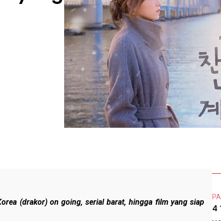
PA
Korea (drakor)
on going
, serial barat, hingga film yang siap
4