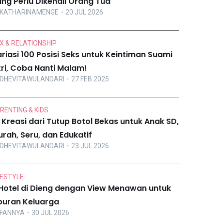
ng Perlu Dikenali Orang Tua
KATHARINAMENGE
・20 JUL 2026
X & RELATIONSHIP
riasi 100 Posisi Seks untuk Keintiman Suami
tri, Coba Nanti Malam!
DHEVITAWULANDARI
・27 FEB 2025
RENTING & KIDS
 Kreasi dari Tutup Botol Bekas untuk Anak SD,
rah, Seru, dan Edukatif
DHEVITAWULANDARI
・23 JUL 2026
FESTYLE
Hotel di Dieng dengan View Menawan untuk
buran Keluarga
FANNYA
・30 JUL 2026