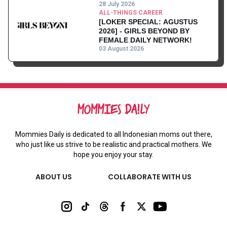
Kantor
28 July 2026
ALL-THINGS CAREER
[LOKER SPECIAL: AGUSTUS
2026] - GIRLS BEYOND BY
FEMALE DAILY NETWORK!
03 August 2026
Mommies Daily is dedicated to all Indonesian moms out there,
who just like us strive to be realistic and practical mothers. We
hope you enjoy your stay.
ABOUT US
COLLABORATE WITH US