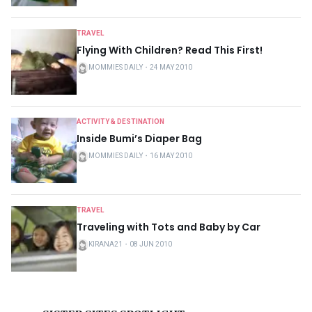
TRAVEL
Flying With Children? Read This First!
MOMMIES DAILY
・
24 MAY 2010
ACTIVITY & DESTINATION
Inside Bumi’s Diaper Bag
MOMMIES DAILY
・
16 MAY 2010
TRAVEL
Traveling with Tots and Baby by Car
KIRANA21
・
08 JUN 2010