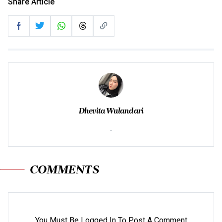
Share Article
Dhevita Wulandari
-
COMMENTS
You Must Be Logged In To Post A Comment