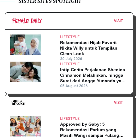
SISTER SITES SPOTLIGHT
VISIT
LIFESTYLE
Rekomendasi Hijab Favorit
Nikita Willy untuk Tampilan
Clean Look
30 July 2026
LIFESTYLE
Intip Cerita Perjalanan Shenina
Cinnamon Melahirkan, hingga
Surat dari Angga Yunanda yang
Mengharukan!
05 August 2026
VISIT
LIFESTYLE
Approved by Gaby: 5
Rekomendasi Parfum yang
Masih Wangi sampai Pulang