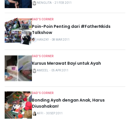
NENGLITA
・
21 FEB 2011
DAD'S CORNER
Poin-Poin Penting dari #FatherNkids
Talkshow
HANZKY
・
08 MAR 2011
DAD'S CORNER
Kursus Merawat Bayi untuk Ayah
AMEEEL
・
05 APR 2011
DAD'S CORNER
Bonding Ayah dengan Anak, Harus
Diusahakan!
AFFI
・
30 SEP 2011