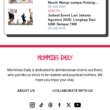
Masih Wangi sampai Pulang
Kantor
28 July 2026
HEALTH
Jadwal Event Lari Jakarta
Agustus 2026: Lengkap Dari
GBK Sampai TMII
29 July 2026
Mommies Daily is dedicated to all Indonesian moms out there,
who just like us strive to be realistic and practical mothers. We
hope you enjoy your stay.
ABOUT US
COLLABORATE WITH US