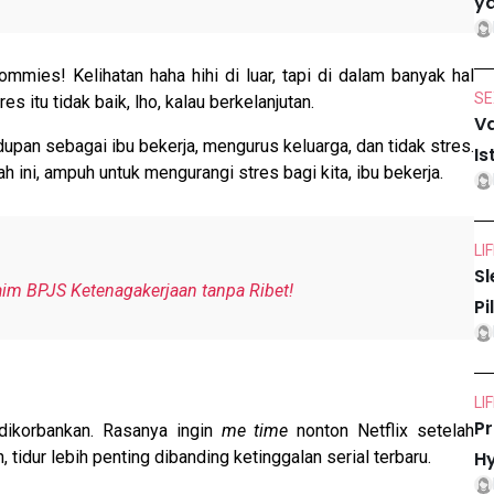
ya
mmies! Kelihatan haha hihi di luar, tapi di dalam banyak hal
SE
es itu tidak baik, lho, kalau berkelanjutan.
Va
dupan sebagai ibu bekerja, mengurus keluarga, dan tidak stres.
Is
ini, ampuh untuk mengurangi stres bagi kita, ibu bekerja.
LI
Sl
im BPJS Ketenagakerjaan tanpa Ribet!
Pi
LI
Pr
 dikorbankan. Rasanya ingin
me time
nonton Netflix setelah
, tidur lebih penting dibanding ketinggalan serial terbaru.
Hy