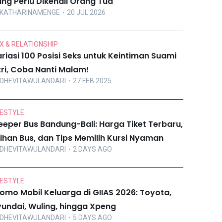
ng Perlu Dikenali Orang Tua
KATHARINAMENGE
・20 JUL 2026
X & RELATIONSHIP
riasi 100 Posisi Seks untuk Keintiman Suami
tri, Coba Nanti Malam!
DHEVITAWULANDARI
・27 FEB 2025
FESTYLE
eeper Bus Bandung-Bali: Harga Tiket Terbaru,
lihan Bus, dan Tips Memilih Kursi Nyaman
DHEVITAWULANDARI
・2 DAYS AGO
FESTYLE
omo Mobil Keluarga di GIIAS 2026: Toyota,
undai, Wuling, hingga Xpeng
DHEVITAWULANDARI
・5 DAYS AGO