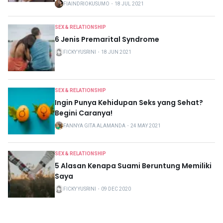
FIAINDRIOKUSUMO
・
18 JUL 2021
SEX & RELATIONSHIP
6 Jenis Premarital Syndrome
FICKY YUSRINI
・
18 JUN 2021
SEX & RELATIONSHIP
Ingin Punya Kehidupan Seks yang Sehat?
Begini Caranya!
FANNYA GITA ALAMANDA
・
24 MAY 2021
SEX & RELATIONSHIP
5 Alasan Kenapa Suami Beruntung Memiliki
Saya
FICKY YUSRINI
・
09 DEC 2020