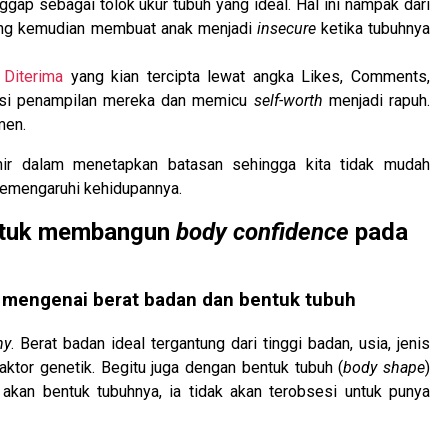
gap sebagai tolok ukur tubuh yang ideal. Hal ini nampak dari
ang kemudian membuat anak menjadi
insecure
ketika tubuhnya
 Diterima
yang kian tercipta lewat angka Likes, Comments,
dasi penampilan mereka dan memicu
self-worth
menjadi rapuh.
men.
hir dalam menetapkan batasan sehingga kita tidak mudah
 memengaruhi kehidupannya.
 untuk membangun
body confidence
pada
 mengenai berat badan dan bentuk tubuh
ny
. Berat badan ideal tergantung dari tinggi badan, usia, jenis
aktor genetik. Begitu juga dengan bentuk tubuh (
body shape
)
akan bentuk tubuhnya, ia tidak akan terobsesi untuk punya