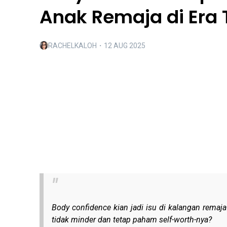
Anak Remaja di Era 
RACHELKALOH
・
12 AUG 2025
Body confidence kian jadi isu di kalangan remaj
tidak minder dan tetap paham self-worth-nya?