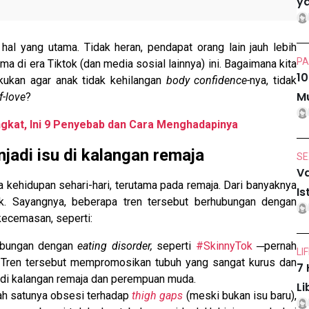
ya
hal yang utama. Tidak heran, pendapat orang lain jauh lebih
PA
ama di era Tiktok (dan media sosial lainnya) ini. Bagaimana kita
10
kukan agar anak tidak kehilangan
body confidence-
nya, tidak
Mu
f-love
?
gkat, Ini 9 Penyebab dan Cara Menghadapinya
jadi isu di kalangan remaja
SE
Va
 kehidupan sehari-hari, terutama pada remaja. Dari banyaknya
Is
k. Sayangnya, beberapa tren tersebut berhubungan dengan
 kecemasan, seperti:
ubungan dengan
eating disorder,
seperti
#SkinnyTok
─pernah
LI
). Tren tersebut mempromosikan tubuh yang sangat kurus dan
7 
 di kalangan remaja dan perempuan muda.
Li
lah satunya obsesi terhadap
thigh gaps
(meski bukan isu baru),