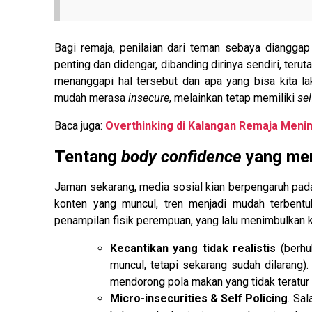
Bagi remaja, penilaian dari teman sebaya dianggap 
penting dan didengar, dibanding dirinya sendiri, terut
menanggapi hal tersebut dan apa yang bisa kita la
mudah merasa
insecure
, melainkan tetap memiliki
sel
Baca juga:
Overthinking di Kalangan Remaja Menin
Tentang
body confidence
yang men
Jaman sekarang, media sosial kian berpengaruh pada
konten yang muncul, tren menjadi mudah terbentu
penampilan fisik perempuan, yang lalu menimbulkan
Kecantikan yang tidak realistis
(berh
muncul, tetapi sekarang sudah dilarang
mendorong pola makan yang tidak teratur
Micro-insecurities & Self Policing
. Sa