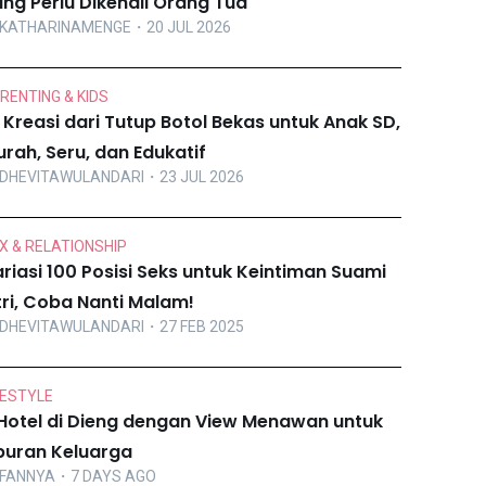
ng Perlu Dikenali Orang Tua
KATHARINAMENGE
・20 JUL 2026
RENTING & KIDS
 Kreasi dari Tutup Botol Bekas untuk Anak SD,
rah, Seru, dan Edukatif
DHEVITAWULANDARI
・23 JUL 2026
X & RELATIONSHIP
riasi 100 Posisi Seks untuk Keintiman Suami
tri, Coba Nanti Malam!
DHEVITAWULANDARI
・27 FEB 2025
FESTYLE
Hotel di Dieng dengan View Menawan untuk
buran Keluarga
FANNYA
・7 DAYS AGO