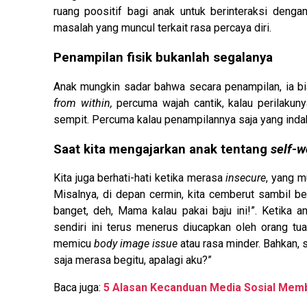
ruang poositif bagi anak untuk berinteraksi dengan
masalah yang muncul terkait rasa percaya diri.
Penampilan fisik bukanlah segalanya
Anak mungkin sadar bahwa secara penampilan, ia bia
from within,
percuma wajah cantik, kalau perilaku
sempit. Percuma kalau penampilannya saja yang indah,
Saat kita mengajarkan anak tentang
self-w
Kita juga berhati-hati ketika merasa
insecure
, yang m
Misalnya, di depan cermin, kita cemberut sambil ber
banget, deh, Mama kalau pakai baju ini!”. Ketika a
sendiri ini terus menerus diucapkan oleh orang tu
memicu
body image issue
atau rasa minder. Bahkan,
saja merasa begitu, apalagi aku?”
Baca juga:
5 Alasan Kecanduan Media Sosial Mem