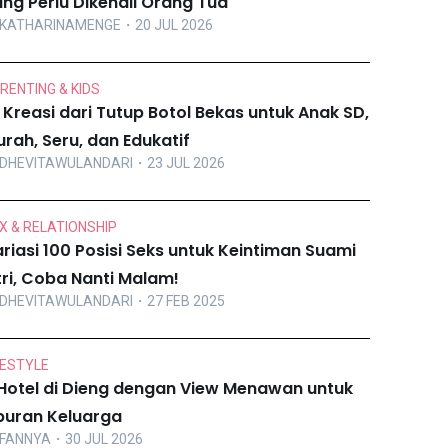
ng Perlu Dikenali Orang Tua
KATHARINAMENGE
・20 JUL 2026
RENTING & KIDS
 Kreasi dari Tutup Botol Bekas untuk Anak SD,
rah, Seru, dan Edukatif
DHEVITAWULANDARI
・23 JUL 2026
X & RELATIONSHIP
riasi 100 Posisi Seks untuk Keintiman Suami
tri, Coba Nanti Malam!
DHEVITAWULANDARI
・27 FEB 2025
FESTYLE
Hotel di Dieng dengan View Menawan untuk
buran Keluarga
FANNYA
・30 JUL 2026