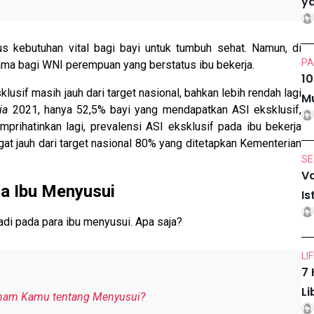
ya
s kebutuhan vital bagi bayi untuk tumbuh sehat. Namun, di
PA
tama bagi WNI perempuan yang berstatus ibu bekerja.
10
sif masih jauh dari target nasional, bahkan lebih rendah lagi
Mu
ia
2021, hanya 52,5% bayi yang mendapatkan ASI eksklusif,
prihatinkan lagi, prevalensi ASI eksklusif pada ibu bekerja
at jauh dari target nasional 80% yang ditetapkan Kementerian
SE
Va
a Ibu Menyusui
Is
jadi pada para ibu menyusui. Apa saja?
LI
7 
Li
Paham Kamu tentang Menyusui?