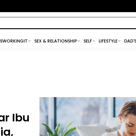
SWORKINGIT
SEX & RELATIONSHIP
SELF
LIFESTYLE
DAD'
r Ibu
ia,