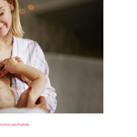
shurkin_son/Freepik