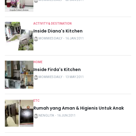
ACTIVITY & DESTINATION
Inside Diana's Kitchen
MOMMIES DAILY
・
16 JAN 2011
HOME
Inside Firda's Kitchen
MOMMIES DAILY
・
13 MAY 2011
ETC
Rumah yang Aman & Higienis Untuk Anak
NENGLITA
・
16 JUN 2011