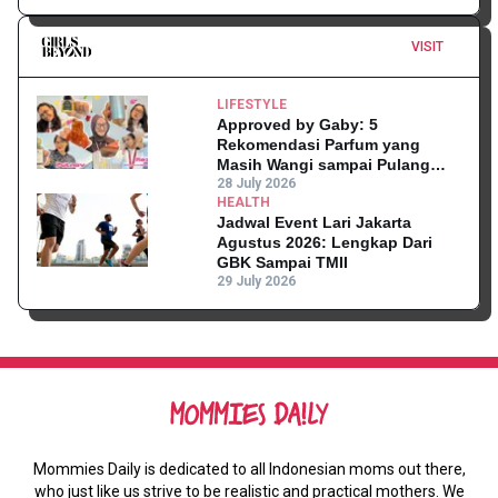
VISIT
LIFESTYLE
Approved by Gaby: 5
Rekomendasi Parfum yang
Masih Wangi sampai Pulang
Kantor
28 July 2026
HEALTH
Jadwal Event Lari Jakarta
Agustus 2026: Lengkap Dari
GBK Sampai TMII
29 July 2026
Mommies Daily is dedicated to all Indonesian moms out there,
who just like us strive to be realistic and practical mothers. We