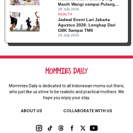
Masih Wangi sampai Pulang
Kantor
28 July 2026
HEALTH
Jadwal Event Lari Jakarta
Agustus 2026: Lengkap Dari
GBK Sampai TMII
29 July 2026
Mommies Daily is dedicated to all Indonesian moms out there,
who just like us strive to be realistic and practical mothers. We
hope you enjoy your stay.
ABOUT US
COLLABORATE WITH US