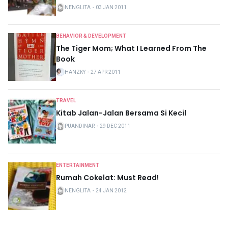
NENGLITA
・
03 JAN 2011
BEHAVIOR & DEVELOPMENT
The Tiger Mom; What I Learned From The
Book
HANZKY
・
27 APR 2011
TRAVEL
Kitab Jalan-Jalan Bersama Si Kecil
PUANDINAR
・
29 DEC 2011
ENTERTAINMENT
Rumah Cokelat: Must Read!
NENGLITA
・
24 JAN 2012