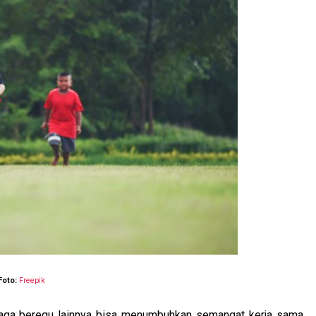
Foto:
Freepik
ahraga beregu lainnya bisa menumbuhkan semangat kerja sama