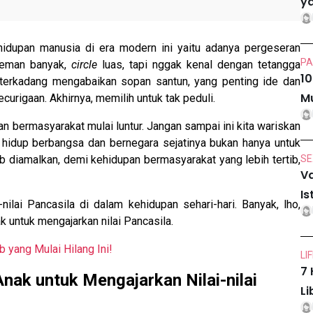
ya
idupan manusia di era modern ini yaitu adanya pergeseran
PA
 Teman banyak,
circle
luas, tapi nggak kenal dengan tetangga
10
u terkadang mengabaikan sopan santun, yang penting ide dan
Mu
rigaan. Akhirnya, memilih untuk tak peduli.
pan bermasyarakat mulai luntur. Jangan sampai ini kita wariskan
hidup berbangsa dan bernegara sejatinya bukan hanya untuk
jib diamalkan, demi kehidupan bermasyarakat yang lebih tertib,
SE
Va
Is
-nilai Pancasila di dalam kehidupan sehari-hari. Banyak, lho,
k untuk mengajarkan nilai Pancasila.
 yang Mulai Hilang Ini!
LI
7 
nak untuk Mengajarkan Nilai-nilai
Li