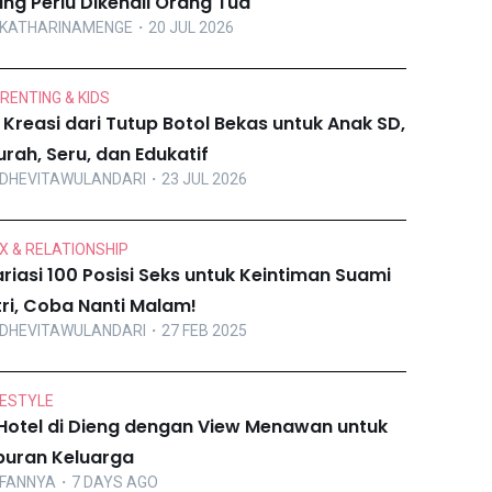
ng Perlu Dikenali Orang Tua
KATHARINAMENGE
・20 JUL 2026
RENTING & KIDS
 Kreasi dari Tutup Botol Bekas untuk Anak SD,
rah, Seru, dan Edukatif
DHEVITAWULANDARI
・23 JUL 2026
X & RELATIONSHIP
riasi 100 Posisi Seks untuk Keintiman Suami
tri, Coba Nanti Malam!
DHEVITAWULANDARI
・27 FEB 2025
FESTYLE
Hotel di Dieng dengan View Menawan untuk
buran Keluarga
FANNYA
・7 DAYS AGO