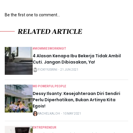
Be the first one to comment...
RELATED ARTICLE
#MOMMIESWORKINGIT
4 Alasan Kenapa Ibu Bekerja Tidak Ambil
Cuti. Jangan Dibiasakan, Ya!
FICKY YUSRINI
・
21 JUN 2021
MD POWERFUL PEOPLE
Dessy Ilsanty: Kesejahteraan Diri Sendiri
Perlu Diperhatikan, Bukan Artinya Kita
Egois!
RACHELKALOH
・
10 MAY 2021
ENTREPRENEUR