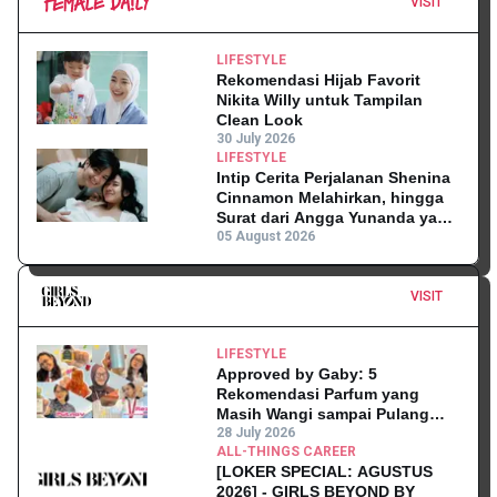
VISIT
LIFESTYLE
Rekomendasi Hijab Favorit
Nikita Willy untuk Tampilan
Clean Look
30 July 2026
LIFESTYLE
Intip Cerita Perjalanan Shenina
Cinnamon Melahirkan, hingga
Surat dari Angga Yunanda yang
Mengharukan!
05 August 2026
VISIT
LIFESTYLE
Approved by Gaby: 5
Rekomendasi Parfum yang
Masih Wangi sampai Pulang
Kantor
28 July 2026
ALL-THINGS CAREER
[LOKER SPECIAL: AGUSTUS
2026] - GIRLS BEYOND BY