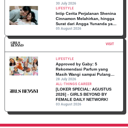
30 July 2026
LIFESTYLE
Intip Cerita Perjalanan Shenina
Cinnamon Melahirkan, hingga
Surat dari Angga Yunanda yang
Mengharukan!
05 August 2026
VISIT
LIFESTYLE
Approved by Gaby: 5
Rekomendasi Parfum yang
Masih Wangi sampai Pulang
Kantor
28 July 2026
ALL-THINGS CAREER
[LOKER SPECIAL: AGUSTUS
2026] - GIRLS BEYOND BY
FEMALE DAILY NETWORK!
03 August 2026