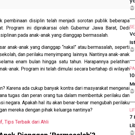
ya
k pembinaan disiplin telah menjadi sorotan publik beberapa
SE
. Program ini diprakarsai oleh Gubernur Jawa Barat, Dedi
Va
isiplinan pada anak-anak yang dianggap bermasalah.
Is
ar anak-anak yang dianggap “nakal” atau bermasalah, seperti
sekolah, dan perilaku menyimpang lainnya. Nantinya anak-anak
r selama enam bulan hingga satu tahun. Harapannya pelatihan
ak-anak. Program ini telah dimulai secara bertahap di wilayah
PA
10
Mu
kan? Karena ada cukup banyak kontra dari masyarakat mengenai
ana tugas dan peran orang tua dalam membentuk perilaku dan
tansi negara. Apakah hal itu akan benar-benar mengubah perilaku
ngan mereka dengan pihak keluarga nantinya?
LI
7 
, Tips Terbaik dari Ahli
Li