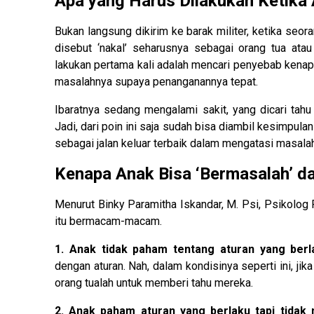
Apa yang Harus Dilakukan Ketika
Bukan langsung dikirim ke barak militer, ketika seor
disebut ‘nakal’ seharusnya sebagai orang tua at
lakukan pertama kali adalah mencari penyebab kenapa
masalahnya supaya penanganannya tepat.
Ibaratnya sedang mengalami sakit, yang dicari tahu 
Jadi, dari poin ini saja sudah bisa diambil kesimpu
sebagai jalan keluar terbaik dalam mengatasi masala
Kenapa Anak Bisa ‘Bermasalah’ d
Menurut Binky Paramitha Iskandar, M. Psi, Psikolo
itu bermacam-macam.
1. Anak tidak paham tentang aturan yang berl
dengan aturan. Nah, dalam kondisinya seperti ini, jik
orang tualah untuk memberi tahu mereka.
2. Anak paham aturan yang berlaku tapi tidak