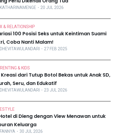
ng Perlu Dikenali Orang Tua
KATHARINAMENGE
・20 JUL 2026
X & RELATIONSHIP
riasi 100 Posisi Seks untuk Keintiman Suami
tri, Coba Nanti Malam!
DHEVITAWULANDARI
・27 FEB 2025
RENTING & KIDS
 Kreasi dari Tutup Botol Bekas untuk Anak SD,
rah, Seru, dan Edukatif
DHEVITAWULANDARI
・23 JUL 2026
FESTYLE
Hotel di Dieng dengan View Menawan untuk
buran Keluarga
FANNYA
・30 JUL 2026