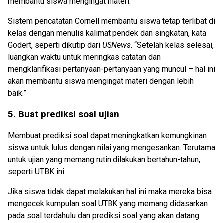
membantu siswa mengingat materi.
Sistem pencatatan Cornell membantu siswa tetap terlibat di
kelas dengan menulis kalimat pendek dan singkatan, kata
Godert, seperti dikutip dari
USNews
. “Setelah kelas selesai,
luangkan waktu untuk meringkas catatan dan
mengklarifikasi pertanyaan-pertanyaan yang muncul – hal ini
akan membantu siswa mengingat materi dengan lebih
baik.”
5. Buat prediksi soal ujian
Membuat prediksi soal dapat meningkatkan kemungkinan
siswa untuk lulus dengan nilai yang mengesankan. Terutama
untuk ujian yang memang rutin dilakukan bertahun-tahun,
seperti UTBK ini.
Jika siswa tidak dapat melakukan hal ini maka mereka bisa
mengecek kumpulan soal UTBK yang memang didasarkan
pada soal terdahulu dan prediksi soal yang akan datang.