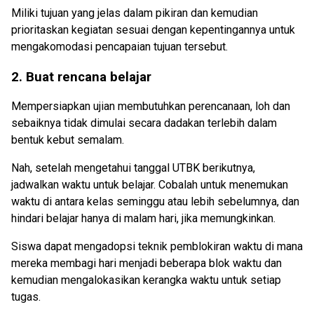
Miliki tujuan yang jelas dalam pikiran dan kemudian
prioritaskan kegiatan sesuai dengan kepentingannya untuk
mengakomodasi pencapaian tujuan tersebut.
2. Buat rencana belajar
Mempersiapkan ujian membutuhkan perencanaan, loh dan
sebaiknya tidak dimulai secara dadakan terlebih dalam
bentuk kebut semalam.
Nah, setelah mengetahui tanggal UTBK berikutnya,
jadwalkan waktu untuk belajar. Cobalah untuk menemukan
waktu di antara kelas seminggu atau lebih sebelumnya, dan
hindari belajar hanya di malam hari, jika memungkinkan.
Siswa dapat mengadopsi teknik pemblokiran waktu di mana
mereka membagi hari menjadi beberapa blok waktu dan
kemudian mengalokasikan kerangka waktu untuk setiap
tugas.