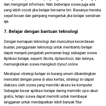
dan mengingat informasi. Nah, beberapa siswa juga ada
yang lebih cocok jika belajar bersama tim. Biasanya mereka
cepat bosan dan gampang mengantuk jika belajar sendirian
aja.
7. Belajar dengan bantuan teknologi
Dengan kemajuan teknologi dan munculnya kecerdasan
buatan, penggunaan teknologi untuk membantu belajar
dapat menjadi pengubah permainan bagi sebagian siswa.
Aplikasi belajar, seperti
Skolla, Aptaschool
, dan lainnya,
memungkinkan siswa mengikuti
tryout online.
Meskipun strategi belajar ini kurang umum dibandingkan
mencatat dengan pena di atas kertas, strategi ini dapat
diakses oleh siswa yang memiliki akses ke komputer.
Sebagian besar aplikasi belajar daring memiliki opsi akun
gratis, tetapi siswa dapat memilih untuk membayar
langganan untuk mendapatkan lebih banyak fitur.