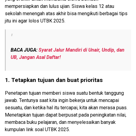
mempersiapkan dan lulus ujian. Siswa kelas 12 atau
sekolah menengah atas akhir bisa mengikuti berbagai tips
jitu ini agar lolos UTBK 2025.
BACA JUGA:
Syarat Jalur Mandiri di Unair, Undip, dan
UB, Jangan Asal Daftar!
1. Tetapkan tujuan dan buat prioritas
Penetapan tujuan memberi siswa suatu bentuk tanggung
jawab. Tentunya saat kita ingin bekerja untuk mencapai
sesuatu, dan ketika hal itu tercapai, kita akan merasa puas.
Menetapkan tujuan dapat berpusat pada peningkatan nilai,
membaca buku pelajaran, dan menyelesaikan banyak
kumpulan link soal UTBK 2025.