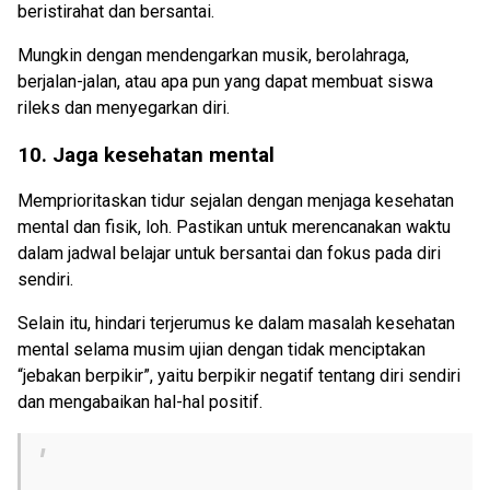
beristirahat dan bersantai.
Mungkin dengan mendengarkan musik, berolahraga,
berjalan-jalan, atau apa pun yang dapat membuat siswa
rileks dan menyegarkan diri.
10. Jaga kesehatan mental
Memprioritaskan tidur sejalan dengan menjaga kesehatan
mental dan fisik, loh. Pastikan untuk merencanakan waktu
dalam jadwal belajar untuk bersantai dan fokus pada diri
sendiri.
Selain itu, hindari terjerumus ke dalam masalah kesehatan
mental selama musim ujian dengan tidak menciptakan
“jebakan berpikir”, yaitu berpikir negatif tentang diri sendiri
dan mengabaikan hal-hal positif.