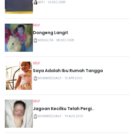
AFFI
・
16 DEC 2009
SELF
Dongeng Langit
NENGLITA
・
08 DEC 2009
SELF
Saya Adalah Ibu Rumah Tangga
MOMMIES DAILY
・
15 APR 2010
SELF
Jagoan Kecilku Telah Pergi..
MOMMIES DAILY
・
19 AUG 2010