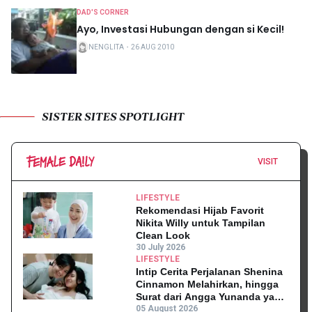
DAD'S CORNER
Ayo, Investasi Hubungan dengan si Kecil!
NENGLITA
・
26 AUG 2010
SISTER SITES SPOTLIGHT
VISIT
LIFESTYLE
Rekomendasi Hijab Favorit
Nikita Willy untuk Tampilan
Clean Look
30 July 2026
LIFESTYLE
Intip Cerita Perjalanan Shenina
Cinnamon Melahirkan, hingga
Surat dari Angga Yunanda yang
Mengharukan!
05 August 2026