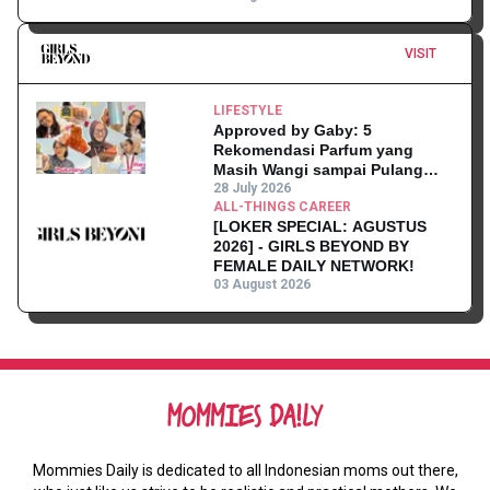
VISIT
LIFESTYLE
Approved by Gaby: 5
Rekomendasi Parfum yang
Masih Wangi sampai Pulang
Kantor
28 July 2026
ALL-THINGS CAREER
[LOKER SPECIAL: AGUSTUS
2026] - GIRLS BEYOND BY
FEMALE DAILY NETWORK!
03 August 2026
Mommies Daily is dedicated to all Indonesian moms out there,