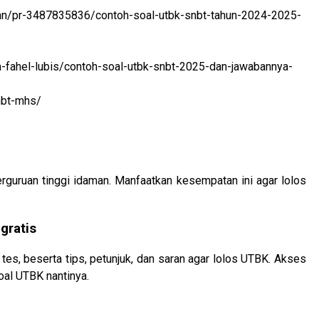
ikan/pr-3487835836/contoh-soal-utbk-snbt-tahun-2024-2025-
-fahel-lubis/contoh-soal-utbk-snbt-2025-dan-jawabannya-
nbt-mhs/
rguruan tinggi idaman. Manfaatkan kesempatan ini agar lolos
gratis
tes, beserta tips, petunjuk, dan saran agar lolos UTBK. Akses
oal UTBK nantinya.