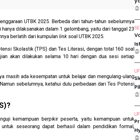
ya
lenggaraan UTBK 2025. Berbeda dari tahun-tahun sebelumnya
SE
 hanya dilaksanakan dalam 1 gelombang, yaitu dari tanggal 23
Va
ahnya berlatih dari kumpulan
link
soal UTBK 2025.
Is
ensi Skolastik (TPS) dan Tes Literasi, dengan total 160 soal
jian akan dilakukan selama 10 hari dengan dua sesi setiap
LI
ya masih ada kesempatan untuk belajar dan mengulang-ulang
Sl
n. Namun sebelumnya, ketahui dulu perbedaan dari Tes Potensi
Pi
S)?
LI
nguji kemampuan berpikir peserta, yaitu kemampuan untuk
Pr
 untuk seseorang dapat berhasil dalam pendidikan formal,
Hy