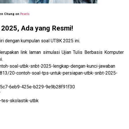
Zen Chung on
Pexels
 2025, Ada yang Resmi!
iri dengan kumpulan soal UTBK 2025 ini.
erupakan link laman simulasi Ujian Tulis Berbasis Komputer
i.
ntoh-soal-utbk-snbt-2025-lengkap-dengan-kunci-jawaban
813/20-contoh-soal-tps-untuk-persiapan-utbk-snbt-2025-
4975c7-6eb9-425e-b229-9e9b28f91f30
/
-tes-skolastik-utbk