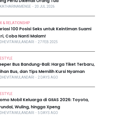
ng Perlu Dikenali Orang Tua
KATHARINAMENGE
・20 JUL 2026
X & RELATIONSHIP
riasi 100 Posisi Seks untuk Keintiman Suami
tri, Coba Nanti Malam!
DHEVITAWULANDARI
・27 FEB 2025
FESTYLE
eeper Bus Bandung-Bali: Harga Tiket Terbaru,
lihan Bus, dan Tips Memilih Kursi Nyaman
DHEVITAWULANDARI
・2 DAYS AGO
FESTYLE
omo Mobil Keluarga di GIIAS 2026: Toyota,
undai, Wuling, hingga Xpeng
DHEVITAWULANDARI
・5 DAYS AGO