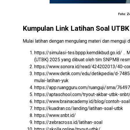
Foto: 
Kumpulan Link Latihan Soal UTBK
Mulai latihan dengan mengulang materi dan menguji d
https://simulasi-tes.bppp.kemdikbud.go.id/ .
M
(UTBK) 2025 yang dibuat oleh tim SNPMB resm
https://www.sonora.id/read/424202013/40-co
https://www.detik.com/edu/detikpedia/d-7485
mulai-latihan-yuk
https://app.ruangguru.com/ruanguji/sma/76
https://aptaschool.com/tryout-akbar-utbk-snbt
https://www.brainacademy.id/blog/contoh-soal
https://kuadran.co/landing/latihan-soal-utbk
https://www.snbt.id/
https://zebracross.id/latihan-soal
https://skolla.online/tryout-utbk/