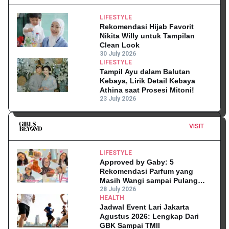
LIFESTYLE
Rekomendasi Hijab Favorit
Nikita Willy untuk Tampilan
Clean Look
30 July 2026
LIFESTYLE
Tampil Ayu dalam Balutan
Kebaya, Lirik Detail Kebaya
Athina saat Prosesi Mitoni!
23 July 2026
VISIT
LIFESTYLE
Approved by Gaby: 5
Rekomendasi Parfum yang
Masih Wangi sampai Pulang
Kantor
28 July 2026
HEALTH
Jadwal Event Lari Jakarta
Agustus 2026: Lengkap Dari
GBK Sampai TMII