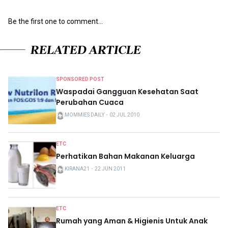
Be the first one to comment...
RELATED ARTICLE
SPONSORED POST
Waspadai Gangguan Kesehatan Saat
Perubahan Cuaca
MOMMIES DAILY
・
02 JUL 2010
ETC
Perhatikan Bahan Makanan Keluarga
KIRANA21
・
22 JUN 2011
ETC
Rumah yang Aman & Higienis Untuk Anak