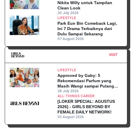
Nikita Willy untuk Tampilan
Clean Look
30 July 2026
LIFESTYLE
Park Eun Bin Comeback Lagi,
Ini 7 Drama Terbaiknya dari
Dulu Sampai Sekarang
07 August 2026
VISIT
LIFESTYLE
Approved by Gaby: 5
Rekomendasi Parfum yang
Masih Wangi sampai Pulang
Kantor
28 July 2026
ALL-THINGS CAREER
[LOKER SPECIAL: AGUSTUS
2026] - GIRLS BEYOND BY
FEMALE DAILY NETWORK!
03 August 2026