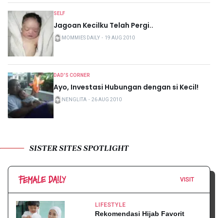
SELF
Jagoan Kecilku Telah Pergi..
MOMMIES DAILY
・
19 AUG 2010
DAD'S CORNER
Ayo, Investasi Hubungan dengan si Kecil!
NENGLITA
・
26 AUG 2010
SISTER SITES SPOTLIGHT
VISIT
LIFESTYLE
Rekomendasi Hijab Favorit