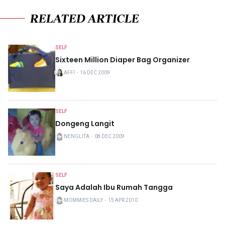
RELATED ARTICLE
SELF
Sixteen Million Diaper Bag Organizer
AFFI
・
16 DEC 2009
SELF
Dongeng Langit
NENGLITA
・
08 DEC 2009
SELF
Saya Adalah Ibu Rumah Tangga
MOMMIES DAILY
・
15 APR 2010