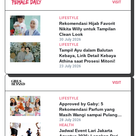
VISIT
LIFESTYLE
Rekomendasi Hijab Favorit
Nikita Willy untuk Tampilan
Clean Look
30 July 2026
LIFESTYLE
Tampil Ayu dalam Balutan
Kebaya, Lirik Detail Kebaya
Athina saat Prosesi Mitoni!
23 July 2026
VISIT
LIFESTYLE
Approved by Gaby: 5
Rekomendasi Parfum yang
Masih Wangi sampai Pulang
Kantor
28 July 2026
HEALTH
Jadwal Event Lari Jakarta
Agustus 2026: Lengkap Dari