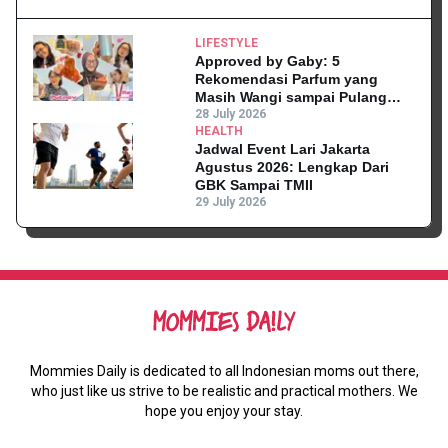
LIFESTYLE
Approved by Gaby: 5
Rekomendasi Parfum yang
Masih Wangi sampai Pulang
Kantor
28 July 2026
HEALTH
Jadwal Event Lari Jakarta
Agustus 2026: Lengkap Dari
GBK Sampai TMII
29 July 2026
Mommies Daily is dedicated to all Indonesian moms out there,
who just like us strive to be realistic and practical mothers. We
hope you enjoy your stay.