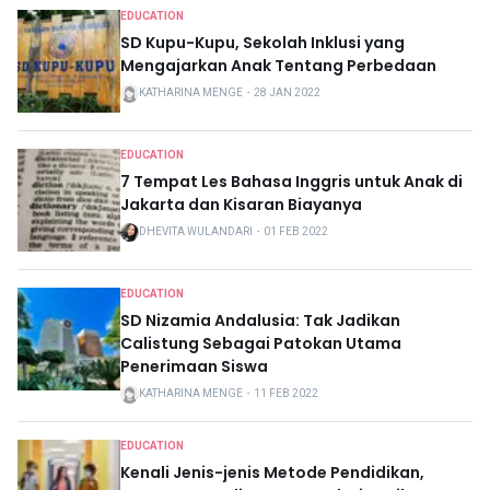
EDUCATION
SD Kupu-Kupu, Sekolah Inklusi yang
Mengajarkan Anak Tentang Perbedaan
KATHARINA MENGE
・
28 JAN 2022
EDUCATION
7 Tempat Les Bahasa Inggris untuk Anak di
Jakarta dan Kisaran Biayanya
DHEVITA WULANDARI
・
01 FEB 2022
EDUCATION
SD Nizamia Andalusia: Tak Jadikan
Calistung Sebagai Patokan Utama
Penerimaan Siswa
KATHARINA MENGE
・
11 FEB 2022
EDUCATION
Kenali Jenis-jenis Metode Pendidikan,