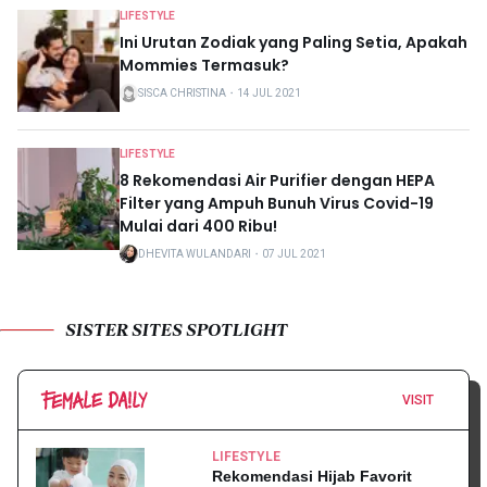
LIFESTYLE
Ini Urutan Zodiak yang Paling Setia, Apakah
Mommies Termasuk?
SISCA CHRISTINA
・
14 JUL 2021
LIFESTYLE
8 Rekomendasi Air Purifier dengan HEPA
Filter yang Ampuh Bunuh Virus Covid-19
Mulai dari 400 Ribu!
DHEVITA WULANDARI
・
07 JUL 2021
SISTER SITES SPOTLIGHT
VISIT
LIFESTYLE
Rekomendasi Hijab Favorit