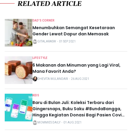
RELATED ARTICLE
DAD'S CORNER
Menumbuhkan Semangat Kesetaraan
Gender Lewat Dapur dan Memasak
GITALARASW
・
01 SEP 2021
LIFESTYLE
6 Makanan dan Minuman yang Lagi Viral,
Mana Favorit Anda?
DHEVITA WULANDARI
・
26 AUG 2021
KIDS
Baru di Bulan Juli: Koleksi Terbaru dari
Gingersnaps, Buku Saku #BundaBangga,
Hingga Kegiatan Donasi Bagi Pasien Covid-
19 dari Godrej Indonesia
MOMMIES DAILY
・
01 AUG 2021