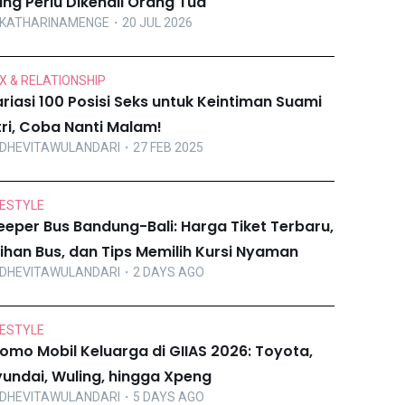
ng Perlu Dikenali Orang Tua
KATHARINAMENGE
・20 JUL 2026
X & RELATIONSHIP
riasi 100 Posisi Seks untuk Keintiman Suami
tri, Coba Nanti Malam!
DHEVITAWULANDARI
・27 FEB 2025
FESTYLE
eeper Bus Bandung-Bali: Harga Tiket Terbaru,
lihan Bus, dan Tips Memilih Kursi Nyaman
DHEVITAWULANDARI
・2 DAYS AGO
FESTYLE
omo Mobil Keluarga di GIIAS 2026: Toyota,
undai, Wuling, hingga Xpeng
DHEVITAWULANDARI
・5 DAYS AGO