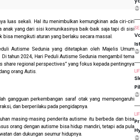
ya
ya luas sekali. Hal itu menimbulkan kemungkinan ada ciri-ciri
SE
 anak yang dari sisi komunikasinya baik-baik saja tapi di sisi
Va
dak bisa mengikuti aturan yang berlaku secara massal.
Is
Peduli Autisme Sedunia yang ditetapkan oleh Majelis Umum
 Di tahun 2024, Hari Peduli Autisme Sedunia mengambil tema
uals share regional perspectives” yang fokus kepada pentingnya
ang orang Autis.
LI
Sl
Pi
ah gangguan perkembangan saraf otak yang mempengaruhi
aksi, dan berperilaku pada pengidapnya.
LI
uhan masing-masing penderita autisme itu berbeda dan bisa
Pr
us orang dengan autisme bisa hidup mandiri, tetapi ada pula
Hy
awatan dan dukungan seumur hidupnya.