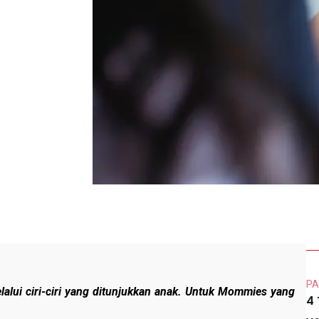
PA
elalui ciri-ciri yang ditunjukkan anak. Untuk Mommies yang
4