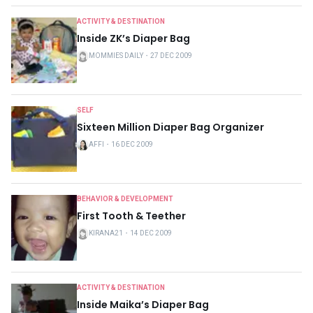
ACTIVITY & DESTINATION
Inside ZK’s Diaper Bag
MOMMIES DAILY
・
27 DEC 2009
SELF
Sixteen Million Diaper Bag Organizer
AFFI
・
16 DEC 2009
BEHAVIOR & DEVELOPMENT
First Tooth & Teether
KIRANA21
・
14 DEC 2009
ACTIVITY & DESTINATION
Inside Maika’s Diaper Bag