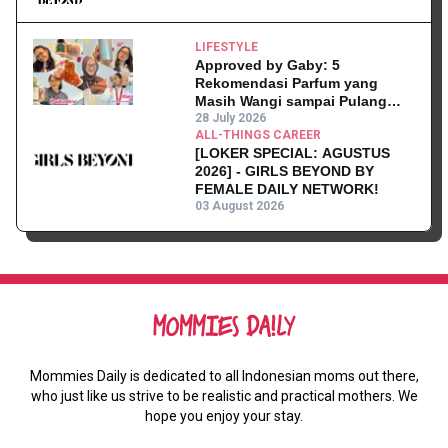
LIFESTYLE
Approved by Gaby: 5
Rekomendasi Parfum yang
Masih Wangi sampai Pulang
Kantor
28 July 2026
ALL-THINGS CAREER
[LOKER SPECIAL: AGUSTUS
2026] - GIRLS BEYOND BY
FEMALE DAILY NETWORK!
03 August 2026
Mommies Daily is dedicated to all Indonesian moms out there,
who just like us strive to be realistic and practical mothers. We
hope you enjoy your stay.