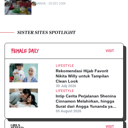
VANYA
・
03 DEC 2009
SISTER SITES SPOTLIGHT
VISIT
LIFESTYLE
Rekomendasi Hijab Favorit
Nikita Willy untuk Tampilan
Clean Look
30 July 2026
LIFESTYLE
Intip Cerita Perjalanan Shenina
Cinnamon Melahirkan, hingga
Surat dari Angga Yunanda yang
Mengharukan!
05 August 2026
VISIT