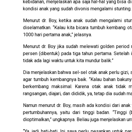
kebidanan, menjelaskan apa saja hal-hal yang bisa di
kondisi anak yang sudah divonis mengalami stunting.
Menurut dr. Boy, ketika anak sudah mengalami stu
diselamatkan. “Kalau kita bicara tumbuh kembang ota
1000 hari pertama anak,” jelasnya.
Menurut dr. Boy jika sudah melewati golden period
persen (dibentuk) pada tiga tahun pertama. Setelah 
tidak ada lagi waktu untuk kita mundur balik.”
Dia menjelaskan bahwa sel-sel otak anak perlu gizi, s
agar tumbuh kembangnya baik. “Kalau bahan bakunya 
berkembang maksimal. Karena otak anak tidak ma
rangsangan, diajari, dan dididik, ya, tetap dia sudah
Namun menurut dr. Boy, masih ada kondisi dari anak
pertumbuhannya, yaitu dari tinggi badan. “Tinggi (
dioptimalkan,” ungkapnya. Beliau juga menjelaskan unt
“Ya, jadi hati-hati. Ini saya perlu pesankan untuk 