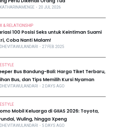
ng Perlu Dikenali Orang Tua
KATHARINAMENGE
・20 JUL 2026
X & RELATIONSHIP
riasi 100 Posisi Seks untuk Keintiman Suami
tri, Coba Nanti Malam!
DHEVITAWULANDARI
・27 FEB 2025
FESTYLE
eeper Bus Bandung-Bali: Harga Tiket Terbaru,
lihan Bus, dan Tips Memilih Kursi Nyaman
DHEVITAWULANDARI
・2 DAYS AGO
FESTYLE
omo Mobil Keluarga di GIIAS 2026: Toyota,
undai, Wuling, hingga Xpeng
DHEVITAWULANDARI
・5 DAYS AGO