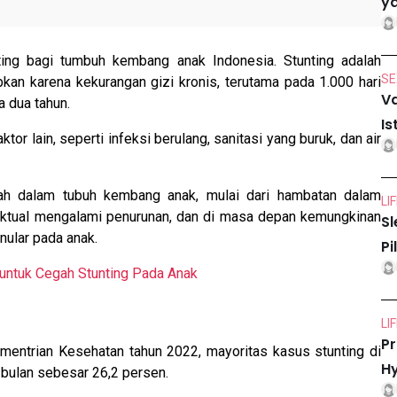
ya
ing bagi tumbuh kembang anak Indonesia. Stunting adalah
SE
kan karena kekurangan gizi kronis, terutama pada 1.000 hari
Va
 dua tahun.
Is
tor lain, seperti infeksi berulang, sanitasi yang buruk, dan air
ah dalam tubuh kembang anak, mulai dari hambatan dalam
LI
lektual mengalami penurunan, dan di masa depan kemungkinan
Sl
nular pada anak.
Pi
 untuk Cegah Stunting Pada Anak
LI
Pr
ementrian Kesehatan tahun 2022, mayoritas kasus stunting di
Hy
 bulan sebesar 26,2 persen.