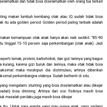
selamatkan dan tidak bisa diselamatkan oleh orang tua terkait
nting makan tumbuh kembang otak atau IQ sudah tidak bisa
k itu ada golden period. Golden period paling terbaik adalah
 makan kemampuan otak anak hanya akan naik sedikit. “85-90
itu tinggal 15-10 persen saja perkembangan (otak anak). Jadi
eperti lemak, protein, karbohidrat, dan gizi lainnya yang bagus
kurang, karena gizi buruk dan lainnya, maka otak tidak bisa
ksimal maka meskipun dia distimulasi, artinya diberikan
 maksimal perkembangna otaknya. Sudah berhenti di situ.
 yang mengalami stunting yang bisa diselamatkan atau dikejar
badan) bisa ditolong. Artinya dari sisi fisiknya masih bisa
uk masalah perilaku juga masih bisa dikejar.
para ibu. Untuk para wanita yang mau punya anak, yang sedang