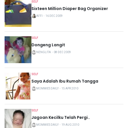
SELF
Sixteen Million Diaper Bag Organizer
AFFI
・
16 DEC 2009
SELF
Dongeng Langit
NENGLITA
・
08 DEC 2009
SELF
Saya Adalah Ibu Rumah Tangga
MOMMIES DAILY
・
15 APR 2010
SELF
Jagoan Kecilku Telah Pergi..
MOMMIES DAILY
・
19 AUG 2010