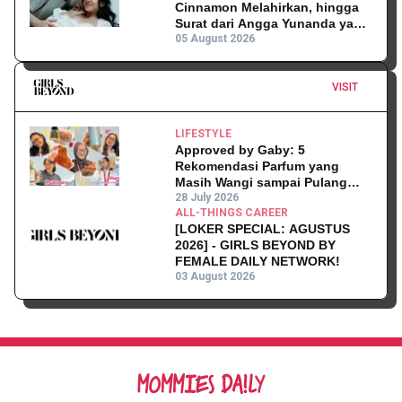
Cinnamon Melahirkan, hingga
Surat dari Angga Yunanda yang
Mengharukan!
05 August 2026
VISIT
LIFESTYLE
Approved by Gaby: 5
Rekomendasi Parfum yang
Masih Wangi sampai Pulang
Kantor
28 July 2026
ALL-THINGS CAREER
[LOKER SPECIAL: AGUSTUS
2026] - GIRLS BEYOND BY
FEMALE DAILY NETWORK!
03 August 2026