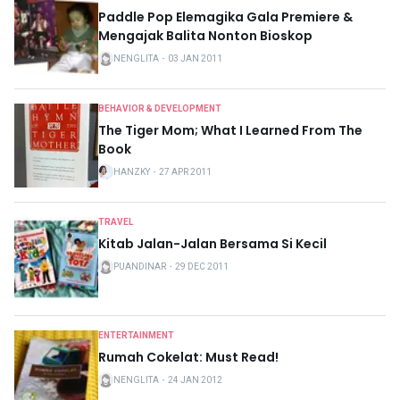
Paddle Pop Elemagika Gala Premiere &
Mengajak Balita Nonton Bioskop
NENGLITA
・
03 JAN 2011
BEHAVIOR & DEVELOPMENT
The Tiger Mom; What I Learned From The
Book
HANZKY
・
27 APR 2011
TRAVEL
Kitab Jalan-Jalan Bersama Si Kecil
PUANDINAR
・
29 DEC 2011
ENTERTAINMENT
Rumah Cokelat: Must Read!
NENGLITA
・
24 JAN 2012