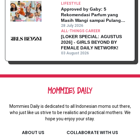
LIFESTYLE
Approved by Gaby: 5
Rekomendasi Parfum yang
Masih Wangi sampai Pulang
Kantor
28 July 2026
ALL-THINGS CAREER
[LOKER SPECIAL: AGUSTUS
2026] - GIRLS BEYOND BY
FEMALE DAILY NETWORK!
03 August 2026
Mommies Daily is dedicated to all Indonesian moms out there,
who just like us strive to be realistic and practical mothers. We
hope you enjoy your stay.
ABOUT US
COLLABORATE WITH US