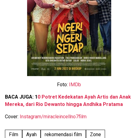
Foto:
IMDb
BACA JUGA: 1
0 Potret Kedekatan Ayah Artis dan Anak
Mereka, dari Rio Dewanto hingga Andhika Pratama
Cover:
Instagram/miracleincellno7film
Film
Ayah
rekomendasi film
Zone