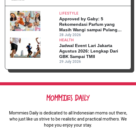
LIFESTYLE
Approved by Gaby: 5
Rekomendasi Parfum yang
Masih Wangi sampai Pulang
Kantor
28 July 2026
HEALTH
Jadwal Event Lari Jakarta
Agustus 2026: Lengkap Dari
GBK Sampai TMII
29 July 2026
Mommies Daily is dedicated to all Indonesian moms out there,
who just like us strive to be realistic and practical mothers. We
hope you enjoy your stay.