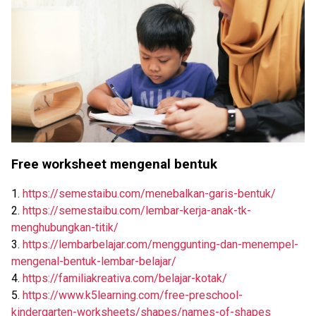
Free worksheet mengenal bentuk
1.
https://semestaibu.com/menebalkan-garis-bentuk/
2.
https://semestaibu.com/lembar-kerja-anak-tk-
menghubungkan-titik/
3.
https://lembarbelajar.com/menggunting-dan-menempel-
mengenal-bentuk-lembar-belajar/
4.
https://familiakreativa.com/belajar-kotak/
5.
https://www.k5learning.com/free-preschool-
kindergarten-worksheets/shapes/names-of-shapes