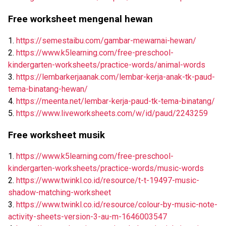
Free worksheet mengenal hewan
1.
https://semestaibu.com/gambar-mewarnai-hewan/
2.
https://www.k5learning.com/free-preschool-
kindergarten-worksheets/practice-words/animal-words
3.
https://lembarkerjaanak.com/lembar-kerja-anak-tk-paud-
tema-binatang-hewan/
4.
https://meenta.net/lembar-kerja-paud-tk-tema-binatang/
5.
https://www.liveworksheets.com/w/id/paud/2243259
Free worksheet musik
1.
https://www.k5learning.com/free-preschool-
kindergarten-worksheets/practice-words/music-words
2.
https://www.twinkl.co.id/resource/t-t-19497-music-
shadow-matching-worksheet
3.
https://www.twinkl.co.id/resource/colour-by-music-note-
activity-sheets-version-3-au-m-1646003547