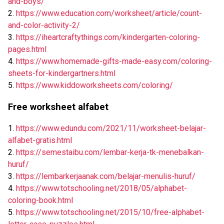
and-boys/
2.
https://www.education.com/worksheet/article/count-
and-color-activity-2/
3.
https://iheartcraftythings.com/kindergarten-coloring-
pages.html
4.
https://www.homemade-gifts-made-easy.com/coloring-
sheets-for-kindergartners.html
5.
https://www.kiddoworksheets.com/coloring/
Free worksheet alfabet
1.
https://www.edundu.com/2021/11/worksheet-belajar-
alfabet-gratis.html
2.
https://semestaibu.com/lembar-kerja-tk-menebalkan-
huruf/
3.
https://lembarkerjaanak.com/belajar-menulis-huruf/
4.
https://www.totschooling.net/2018/05/alphabet-
coloring-book.html
5.
https://www.totschooling.net/2015/10/free-alphabet-