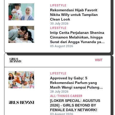
LIFESTYLE
Rekomendasi Hijab Favorit
Nikita Willy untuk Tampilan
Clean Look
30 July 2026
LIFESTYLE
Intip Cerita Perjalanan Shenina
Cinnamon Melahirkan, hingga
Surat dari Angga Yunanda yang
Mengharukan!
05 August 2026
VISIT
LIFESTYLE
Approved by Gaby: 5
Rekomendasi Parfum yang
Masih Wangi sampai Pulang
Kantor
28 July 2026
ALL-THINGS CAREER
[LOKER SPECIAL: AGUSTUS
2026] - GIRLS BEYOND BY
FEMALE DAILY NETWORK!
03 August 2026