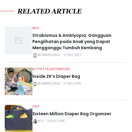
RELATED ARTICLE
KIDS
Strabismus & Amblyopia: Gangguan
Penglihatan pada Anak yang Dapat
Mengganggu Tumbuh Kembang
MOMMIES DAILY
・
17 DEC 2021
ACTIVITY & DESTINATION
Inside ZK’s Diaper Bag
MOMMIES DAILY
・
27 DEC 2009
SELF
Sixteen Million Diaper Bag Organizer
AFFI
・
16 DEC 2009