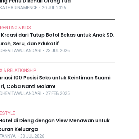
ng Perlu Dikenali Orang Tua
KATHARINAMENGE
・20 JUL 2026
RENTING & KIDS
 Kreasi dari Tutup Botol Bekas untuk Anak SD,
rah, Seru, dan Edukatif
DHEVITAWULANDARI
・23 JUL 2026
X & RELATIONSHIP
riasi 100 Posisi Seks untuk Keintiman Suami
tri, Coba Nanti Malam!
DHEVITAWULANDARI
・27 FEB 2025
FESTYLE
Hotel di Dieng dengan View Menawan untuk
buran Keluarga
FANNYA
・30 JUL 2026