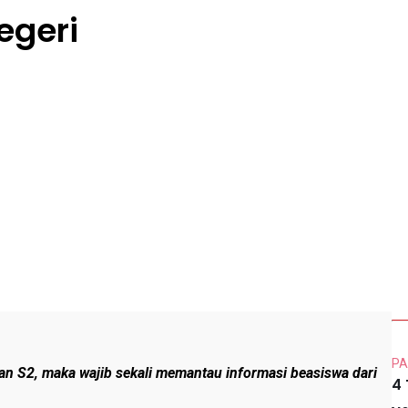
egeri
PA
n S2, maka wajib sekali memantau informasi beasiswa dari
4