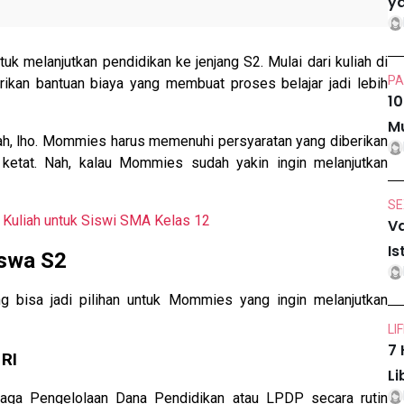
ya
 melanjutkan pendidikan ke jenjang S2. Mulai dari kuliah di
PA
ikan bantuan biaya yang membuat proses belajar jadi lebih
10
Mu
ah, lho. Mommies harus memenuhi persyaratan yang diberikan
ketat. Nah, kalau Mommies sudah yakin ingin melanjutkan
SE
 Kuliah untuk Siswi SMA Kelas 12
Va
Is
swa S2
g bisa jadi pilihan untuk Mommies yang ingin melanjutkan
LI
7 
 RI
Li
aga Pengelolaan Dana Pendidikan atau LPDP secara rutin