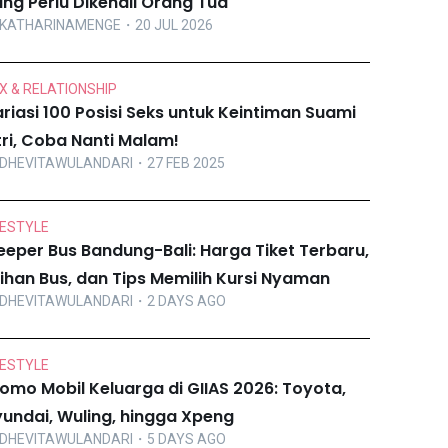
ng Perlu Dikenali Orang Tua
KATHARINAMENGE
・20 JUL 2026
X & RELATIONSHIP
riasi 100 Posisi Seks untuk Keintiman Suami
tri, Coba Nanti Malam!
DHEVITAWULANDARI
・27 FEB 2025
FESTYLE
eeper Bus Bandung-Bali: Harga Tiket Terbaru,
lihan Bus, dan Tips Memilih Kursi Nyaman
DHEVITAWULANDARI
・2 DAYS AGO
FESTYLE
omo Mobil Keluarga di GIIAS 2026: Toyota,
undai, Wuling, hingga Xpeng
DHEVITAWULANDARI
・5 DAYS AGO