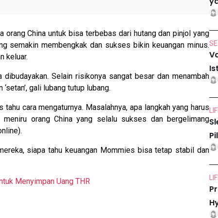
ya
 orang China untuk bisa terbebas dari hutang dan pinjol yang
SE
yang semakin membengkak dan sukses bikin keuangan minus.
Va
n keluar.
Is
a dibudayakan. Selain risikonya sangat besar dan menambah
‘setan’, gali lubang tutup lubang.
tahu cara mengaturnya. Masalahnya, apa langkah yang harus
LI
h meniru orang China yang selalu sukses dan bergelimang
Sl
nline).
Pi
ereka, siapa tahu keuangan Mommies bisa tetap stabil dan
LI
untuk Menyimpan Uang THR
Pr
Hy