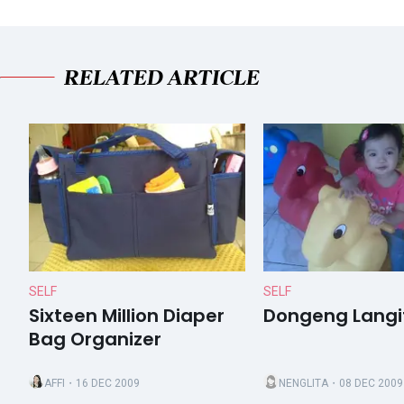
RELATED ARTICLE
SELF
SELF
Sixteen Million Diaper
Dongeng Langi
Bag Organizer
AFFI
・16 DEC 2009
NENGLITA
・08 DEC 2009