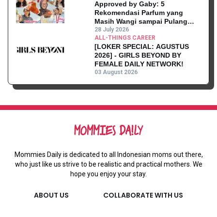
Approved by Gaby: 5
Rekomendasi Parfum yang
Masih Wangi sampai Pulang
Kantor
28 July 2026
ALL-THINGS CAREER
[LOKER SPECIAL: AGUSTUS
2026] - GIRLS BEYOND BY
FEMALE DAILY NETWORK!
03 August 2026
Mommies Daily is dedicated to all Indonesian moms out there,
who just like us strive to be realistic and practical mothers. We
hope you enjoy your stay.
ABOUT US
COLLABORATE WITH US