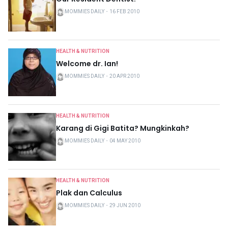
MOMMIES DAILY
・
16 FEB 2010
HEALTH & NUTRITION
Welcome dr. Ian!
MOMMIES DAILY
・
20 APR 2010
HEALTH & NUTRITION
Karang di Gigi Batita? Mungkinkah?
MOMMIES DAILY
・
04 MAY 2010
HEALTH & NUTRITION
Plak dan Calculus
MOMMIES DAILY
・
29 JUN 2010