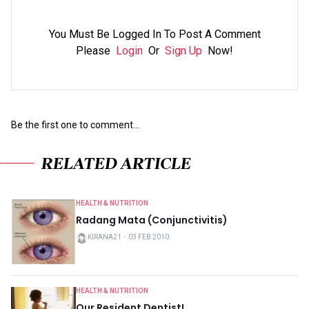
You Must Be Logged In To Post A Comment
Please
Login
Or
Sign Up
Now!
Be the first one to comment...
RELATED ARTICLE
HEALTH & NUTRITION
Radang Mata (Conjunctivitis)
KIRANA21
・
03 FEB 2010
HEALTH & NUTRITION
Our Resident Dentist!