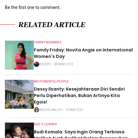
Be the first one to comment...
RELATED ARTICLE
YUMMY MOMMIES
Family Friday: Novita Angie on International
Women's Day
ADIESTY
・
08 MAR 2013
MD POWERFUL PEOPLE
Dessy Ilsanty: Kesejahteraan Diri Sendiri
Perlu Diperhatikan, Bukan Artinya Kita
Egois!
RACHELKALOH
・
10 MAY 2021
DAD'S CORNER
Budi Komala: Saya Ingin Orang Terbiasa