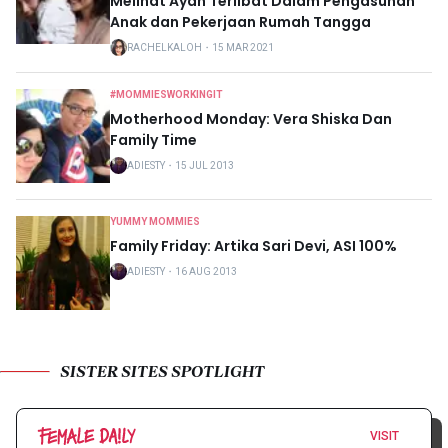
Melihat Ayah Terlibat Dalam Pengasuhan
Anak dan Pekerjaan Rumah Tangga
RACHELKALOH
・
15 MAR 2021
#MOMMIESWORKINGIT
Motherhood Monday: Vera Shiska Dan
Family Time
ADIESTY
・
15 JUL 2013
YUMMY MOMMIES
Family Friday: Artika Sari Devi, ASI 100%
ADIESTY
・
16 AUG 2013
SISTER SITES SPOTLIGHT
VISIT