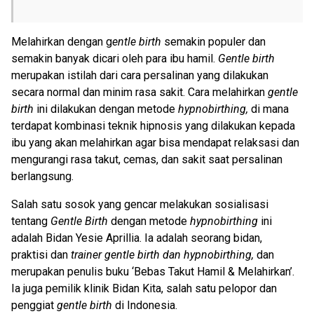
Melahirkan dengan g
entle birth
semakin populer dan
semakin banyak dicari oleh para ibu hamil.
Gentle birth
merupakan istilah dari cara persalinan yang dilakukan
secara normal dan minim rasa sakit. Cara melahirkan
g
entle
birth
ini dilakukan dengan metode
hypnobirthing,
di mana
terdapat kombinasi teknik hipnosis yang dilakukan kepada
ibu yang akan melahirkan agar bisa mendapat relaksasi dan
mengurangi rasa takut, cemas, dan sakit saat persalinan
berlangsung.
Salah satu sosok yang gencar melakukan sosialisasi
tentang
Gentle Birth
dengan metode
hypnobirthing
ini
adalah Bidan Yesie Aprillia. Ia adalah seorang bidan,
praktisi dan
trainer
gentle birth dan
hypnobirthing,
dan
merupakan penulis buku ‘Bebas Takut Hamil & Melahirkan’.
Ia juga pemilik klinik Bidan Kita, salah satu pelopor dan
penggiat
gentle birth
di Indonesia.