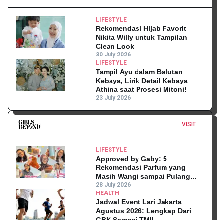
LIFESTYLE
Rekomendasi Hijab Favorit
Nikita Willy untuk Tampilan
Clean Look
30 July 2026
LIFESTYLE
Tampil Ayu dalam Balutan
Kebaya, Lirik Detail Kebaya
Athina saat Prosesi Mitoni!
23 July 2026
VISIT
LIFESTYLE
Approved by Gaby: 5
Rekomendasi Parfum yang
Masih Wangi sampai Pulang
Kantor
28 July 2026
HEALTH
Jadwal Event Lari Jakarta
Agustus 2026: Lengkap Dari
GBK Sampai TMII