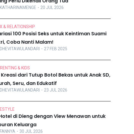
ng Perlu Dikenali Orang Tua
KATHARINAMENGE
・20 JUL 2026
X & RELATIONSHIP
riasi 100 Posisi Seks untuk Keintiman Suami
tri, Coba Nanti Malam!
DHEVITAWULANDARI
・27 FEB 2025
RENTING & KIDS
 Kreasi dari Tutup Botol Bekas untuk Anak SD,
rah, Seru, dan Edukatif
DHEVITAWULANDARI
・23 JUL 2026
FESTYLE
Hotel di Dieng dengan View Menawan untuk
buran Keluarga
FANNYA
・30 JUL 2026