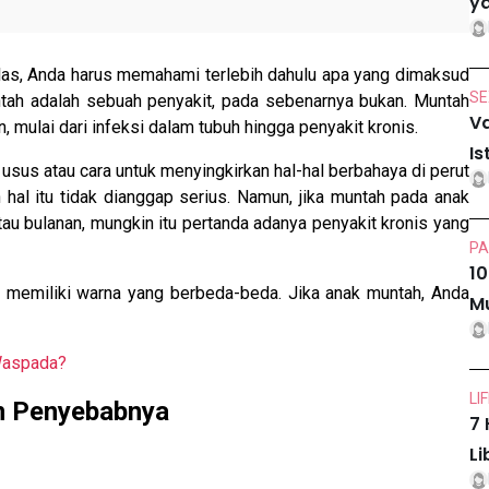
ya
las, Anda harus memahami terlebih dahulu apa yang dimaksud
SE
ah adalah sebuah penyakit, pada sebenarnya bukan. Muntah
Va
 mulai dari infeksi dalam tubuh hingga penyakit kronis.
Is
 usus atau cara untuk menyingkirkan hal-hal berbahaya di perut
an hal itu tidak dianggap serius. Namun, jika muntah pada anak
au bulanan, mungkin itu pertanda adanya penyakit kronis yang
PA
10
memiliki warna yang berbeda-beda. Jika anak muntah, Anda
Mu
Waspada?
LI
n Penyebabnya
7 
Li