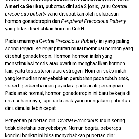
Amerika Serikat,
pubertas dini ada 2 jenis, yaitu C
entral
precocious puberty
yang disebabkan oleh pelepasan
hormon gonadotropin dan
Peripheral Precocious Puberty
yang tidak disebabkan hormon GnRH.
Pada umumnya
C
entral Precocious Puberty
ini yang paling
sering terjadi.
Kelenjar pituitari mulai membuat hormon yang
disebut gonadotropin. Hormon-hormon inilah yang
menstimulasi testis atau ovarium menghasilkan hormon
lain, yaitu testosteron atau estrogen. Hormon seks inilah
yang kemudian menyebabkan perubahan pada tubuh anak,
seperti perkembangan payudara pada anak perempuan.
Pada anak normal, hormon gonadotropin ini baru bekerja di
usia seharusnya, tapi pada anak yang mengalami pubertas
dini, dimulai lebih cepat.
Penyebab pubertas dini C
entral Precocious
lebih sering
tidak diketahui penyebabnya. Namun begitu, beberapa
kondisi berikut ini bisa menyebabkan pubertas dini: