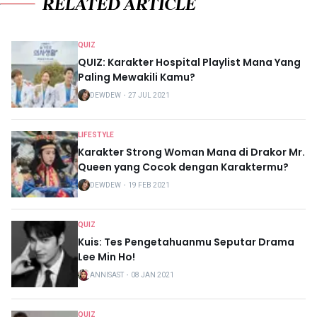
RELATED ARTICLE
QUIZ
QUIZ: Karakter Hospital Playlist Mana Yang
Paling Mewakili Kamu?
DEWDEW
・
27 JUL 2021
LIFESTYLE
Karakter Strong Woman Mana di Drakor Mr.
Queen yang Cocok dengan Karaktermu?
DEWDEW
・
19 FEB 2021
QUIZ
Kuis: Tes Pengetahuanmu Seputar Drama
Lee Min Ho!
ANNISAST
・
08 JAN 2021
QUIZ