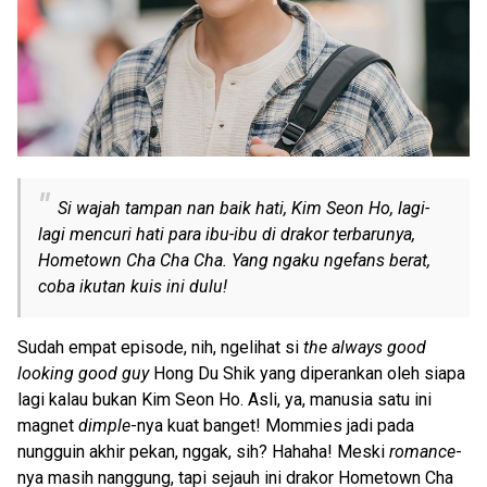
Si wajah tampan nan baik hati, Kim Seon Ho, lagi-
lagi mencuri hati para ibu-ibu di drakor terbarunya,
Hometown Cha Cha Cha. Yang ngaku ngefans berat,
coba ikutan kuis ini dulu!
Sudah empat episode, nih, ngelihat si
the always good
looking good guy
Hong Du Shik yang diperankan oleh siapa
lagi kalau bukan Kim Seon Ho. Asli, ya, manusia satu ini
magnet
dimple
-nya kuat banget! Mommies jadi pada
nungguin akhir pekan, nggak, sih? Hahaha! Meski
romance
-
nya masih nanggung, tapi sejauh ini drakor Hometown Cha