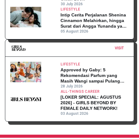
30 July 2026
LIFESTYLE
Intip Cerita Perjalanan Shenina
Cinnamon Melahirkan, hingga
Surat dari Angga Yunanda yang
Mengharukan!
05 August 2026
VISIT
LIFESTYLE
Approved by Gaby: 5
Rekomendasi Parfum yang
Masih Wangi sampai Pulang
Kantor
28 July 2026
ALL-THINGS CAREER
[LOKER SPECIAL: AGUSTUS
2026] - GIRLS BEYOND BY
FEMALE DAILY NETWORK!
03 August 2026