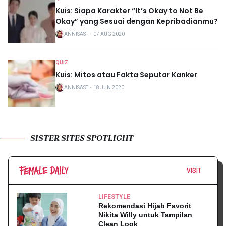
Kuis: Siapa Karakter “It’s Okay to Not Be
Okay” yang Sesuai dengan Kepribadianmu?
ANNISAST
・
07 AUG 2020
QUIZ
Kuis: Mitos atau Fakta Seputar Kanker
ANNISAST
・
18 JUN 2020
SISTER SITES SPOTLIGHT
VISIT
LIFESTYLE
Rekomendasi Hijab Favorit
Nikita Willy untuk Tampilan
Clean Look