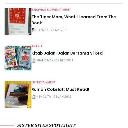
BEHAVIOR & DEVELOPMENT
The Tiger Mom; What I Learned From The
Book
HANZKY
・
27 APR 2011
TRAVEL
Kitab Jalan-Jalan Bersama Si Kecil
PUANDINAR
・
29 DEC 2011
ENTERTAINMENT
Rumah Cokelat: Must Read!
NENGLITA
・
24 JAN 2012
SISTER SITES SPOTLIGHT