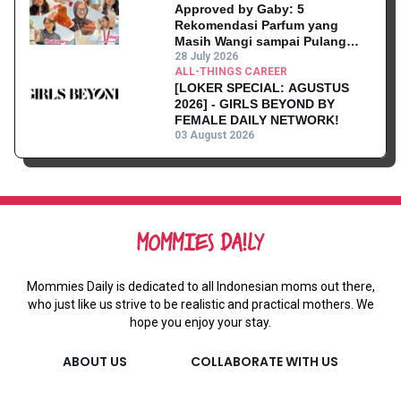
Approved by Gaby: 5
Rekomendasi Parfum yang
Masih Wangi sampai Pulang
Kantor
28 July 2026
ALL-THINGS CAREER
[LOKER SPECIAL: AGUSTUS
2026] - GIRLS BEYOND BY
FEMALE DAILY NETWORK!
03 August 2026
Mommies Daily is dedicated to all Indonesian moms out there,
who just like us strive to be realistic and practical mothers. We
hope you enjoy your stay.
ABOUT US
COLLABORATE WITH US