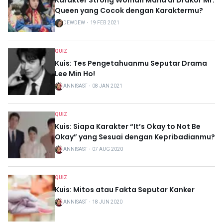
Queen yang Cocok dengan Karaktermu?
DEWDEW
・
19 FEB 2021
QUIZ
Kuis: Tes Pengetahuanmu Seputar Drama
Lee Min Ho!
ANNISAST
・
08 JAN 2021
QUIZ
Kuis: Siapa Karakter “It’s Okay to Not Be
Okay” yang Sesuai dengan Kepribadianmu?
ANNISAST
・
07 AUG 2020
QUIZ
Kuis: Mitos atau Fakta Seputar Kanker
ANNISAST
・
18 JUN 2020