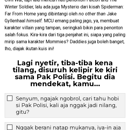
Winter Soldier, lalu ada juga Mysterio dari kisah Spiderman:
Far From Home yang dibintangi oleh
no other than
Jake
Gyllenhaal
himself.
MCU emang paling jago, ya, membuat
karakter villain yang tampan, seringkali bikin para penonton
salah fokus. Kira-kira dari tiga penjahat ini, siapa yang paling
mirip sama karakter Mommies? Daddies juga boleh banget,
lho, diajak ikutan kuis ini!
Lagi nyetir, tiba-tiba kena
tilang, disuruh kelipir ke kiri
sama Pak Polisi. Begitu dia
mendekat, kamu...
Senyum, ngajak ngobrol, cari tahu hobi
si Pak Polisi, kali aja nggak jadi nilang,
gitu?
Nggak berani natap mukanya, iya-in aja