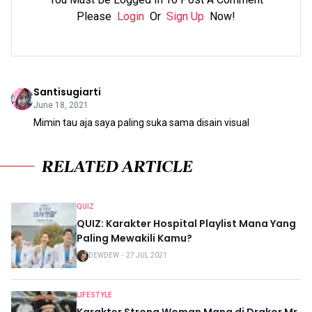
Please
Login
Or
Sign Up
Now!
Santisugiarti
June 18, 2021
Mimin tau aja saya paling suka sama disain visual
RELATED ARTICLE
QUIZ
QUIZ: Karakter Hospital Playlist Mana Yang
Paling Mewakili Kamu?
DEWDEW
・
27 JUL 2021
LIFESTYLE
Karakter Strong Woman Mana di Drakor Mr.