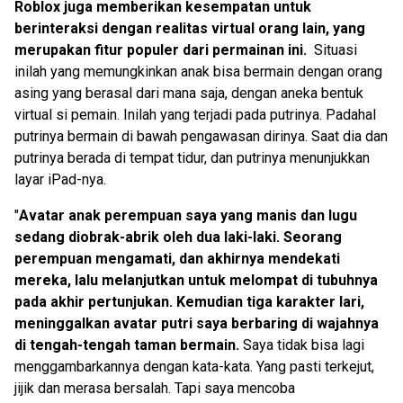
Roblox juga memberikan kesempatan untuk
berinteraksi dengan realitas virtual orang lain, yang
merupakan fitur populer dari permainan ini.
Situasi
inilah yang memungkinkan anak bisa bermain dengan orang
asing yang berasal dari mana saja, dengan aneka bentuk
virtual si pemain. Inilah yang terjadi pada putrinya. Padahal
putrinya bermain di bawah pengawasan dirinya. Saat dia dan
putrinya berada di tempat tidur, dan putrinya menunjukkan
layar iPad-nya.
"
Avatar anak perempuan saya yang manis dan lugu
sedang diobrak-abrik oleh dua laki-laki. Seorang
perempuan mengamati, dan akhirnya mendekati
mereka, lalu melanjutkan untuk melompat di tubuhnya
pada akhir pertunjukan. Kemudian tiga karakter lari,
meninggalkan avatar putri saya berbaring di wajahnya
di tengah-tengah taman bermain.
Saya tidak bisa lagi
menggambarkannya dengan kata-kata. Yang pasti terkejut,
jijik dan merasa bersalah. Tapi saya mencoba