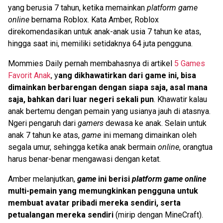
yang berusia 7 tahun, ketika memainkan
platform game
online
bernama Roblox. Kata Amber, Roblox
direkomendasikan untuk anak-anak usia 7 tahun ke atas,
hingga saat ini, memiliki setidaknya 64 juta pengguna.
Mommies Daily pernah membahasnya di artikel
5 Games
Favorit Anak
, y
ang dikhawatirkan dari game ini, bisa
dimainkan berbarengan dengan siapa saja, asal mana
saja, bahkan dari luar negeri sekali pun
. Khawatir kalau
anak bertemu dengan pemain yang usianya jauh di atasnya.
Ngeri pengaruh dari
gamers
dewasa ke anak. Selain untuk
anak 7 tahun ke atas,
game
ini memang dimainkan oleh
segala umur, sehingga ketika anak bermain
online
, orangtua
harus benar-benar mengawasi dengan ketat.
Amber melanjutkan,
game
ini berisi
platform game online
multi-pemain yang memungkinkan pengguna untuk
membuat avatar pribadi mereka sendiri, serta
petualangan mereka sendiri
(mirip dengan MineCraft).