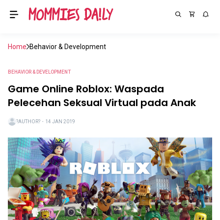
Home
Behavior & Development
BEHAVIOR & DEVELOPMENT
Game Online Roblox: Waspada
Pelecehan Seksual Virtual pada Anak
?AUTHOR?
・
14 JAN 2019