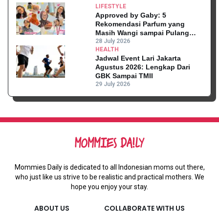
LIFESTYLE
Approved by Gaby: 5
Rekomendasi Parfum yang
Masih Wangi sampai Pulang
Kantor
28 July 2026
HEALTH
Jadwal Event Lari Jakarta
Agustus 2026: Lengkap Dari
GBK Sampai TMII
29 July 2026
Mommies Daily is dedicated to all Indonesian moms out there,
who just like us strive to be realistic and practical mothers. We
hope you enjoy your stay.
ABOUT US
COLLABORATE WITH US