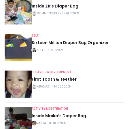
Inside ZK’s Diaper Bag
MOMMIES DAILY
・
27 DEC 2009
SELF
Sixteen Million Diaper Bag Organizer
AFFI
・
16 DEC 2009
BEHAVIOR & DEVELOPMENT
First Tooth & Teether
KIRANA21
・
14 DEC 2009
ACTIVITY & DESTINATION
Inside Maika’s Diaper Bag
VANYA
・
03 DEC 2009