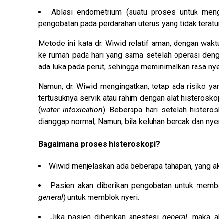
Ablasi endometrium (suatu proses untuk meng
pengobatan pada perdarahan uterus yang tidak teratur
Metode ini kata dr. Wiwid relatif aman, dengan wak
ke rumah pada hari yang sama setelah operasi dengan
ada luka pada perut, sehingga meminimalkan rasa nyer
Namun, dr. Wiwid mengingatkan, tetap ada risiko yan
tertusuknya servik atau rahim dengan alat histerosko
(
water intoxication
). Beberapa hari setelah histero
dianggap normal, Namun, bila keluhan bercak dan nyer
Bagaimana proses histeroskopi?
Wiwid menjelaskan ada beberapa tahapan, yang akan
Pasien akan diberikan pengobatan untuk memban
general
) untuk memblok nyeri.
Jika pasien diberikan anestesi
general
, maka a