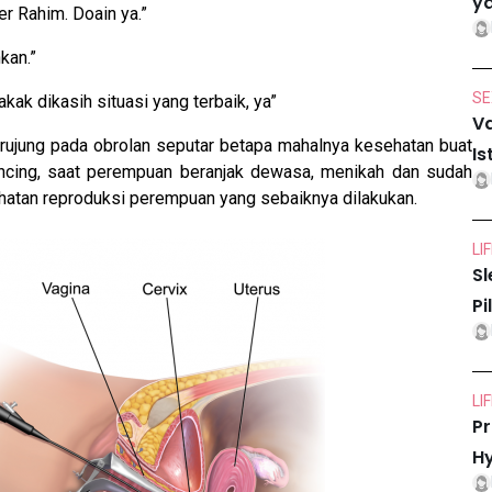
ya
er Rahim. Doain ya.”
kan.”
SE
akak dikasih situasi yang terbaik, ya”
Va
erujung pada obrolan seputar betapa mahalnya kesehatan buat
Is
ncing, saat perempuan beranjak dewasa, menikah dan sudah
ehatan reproduksi perempuan yang sebaiknya dilakukan.
LI
Sl
Pi
LI
Pr
Hy