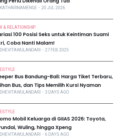
ng Perlu Dikenali Orang Tua
KATHARINAMENGE
・20 JUL 2026
X & RELATIONSHIP
riasi 100 Posisi Seks untuk Keintiman Suami
tri, Coba Nanti Malam!
DHEVITAWULANDARI
・27 FEB 2025
FESTYLE
eeper Bus Bandung-Bali: Harga Tiket Terbaru,
lihan Bus, dan Tips Memilih Kursi Nyaman
DHEVITAWULANDARI
・3 DAYS AGO
FESTYLE
omo Mobil Keluarga di GIIAS 2026: Toyota,
undai, Wuling, hingga Xpeng
DHEVITAWULANDARI
・6 DAYS AGO