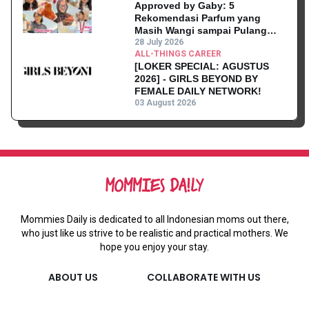
Approved by Gaby: 5
Rekomendasi Parfum yang
Masih Wangi sampai Pulang
Kantor
28 July 2026
ALL-THINGS CAREER
[LOKER SPECIAL: AGUSTUS
2026] - GIRLS BEYOND BY
FEMALE DAILY NETWORK!
03 August 2026
Mommies Daily is dedicated to all Indonesian moms out there,
who just like us strive to be realistic and practical mothers. We
hope you enjoy your stay.
ABOUT US
COLLABORATE WITH US