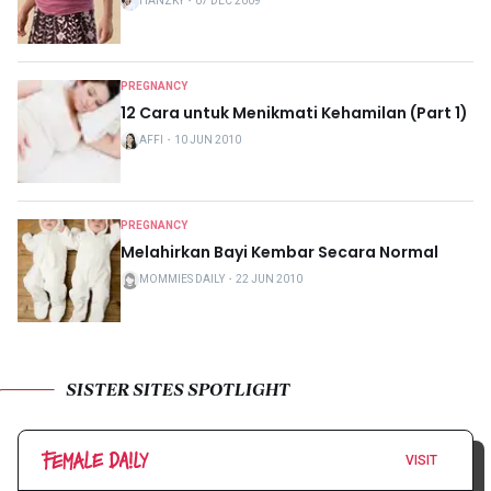
HANZKY
・
07 DEC 2009
PREGNANCY
12 Cara untuk Menikmati Kehamilan (Part 1)
AFFI
・
10 JUN 2010
PREGNANCY
Melahirkan Bayi Kembar Secara Normal
MOMMIES DAILY
・
22 JUN 2010
SISTER SITES SPOTLIGHT
VISIT